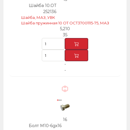
Шайба 10.ОТ
252136
Шайба, МАЗ, УВК
Шайба пружинная 10 ОТ ОСТ37001115-75, МАЗ
5,210
35
-
-
16
Болт М10-6gх16