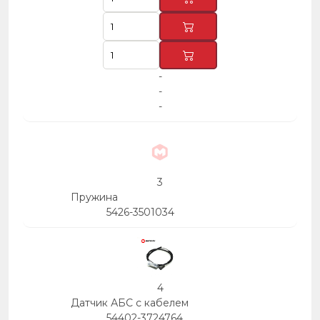
-
-
-
3
Пружина
5426-3501034
4
Датчик АБС с кабелем
54402-3724764