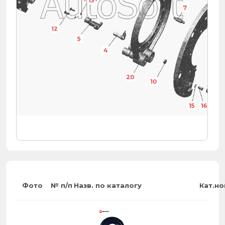
13
7
12
5
4
20
10
15
16
9
Фото
№ п/п
Назв. по каталогу
Кат.н