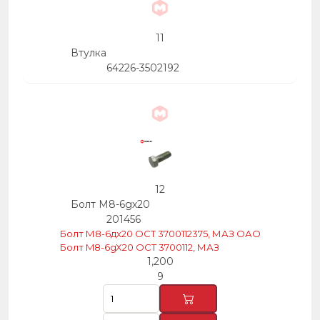
11
Втулка
64226-3502192
12
Болт М8-6gх20
201456
Болт М8-6дх20 ОСТ 3700112375, МАЗ ОАО
Болт M8-6gX20 OCT 3700112, МАЗ
1,200
9