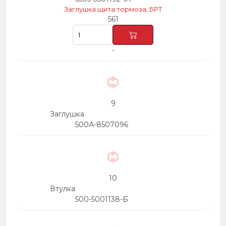
Заглушка щита тормоза, БРТ
561
-
9
Заглушка
500А-8507096
10
Втулка
500-5001138-Б