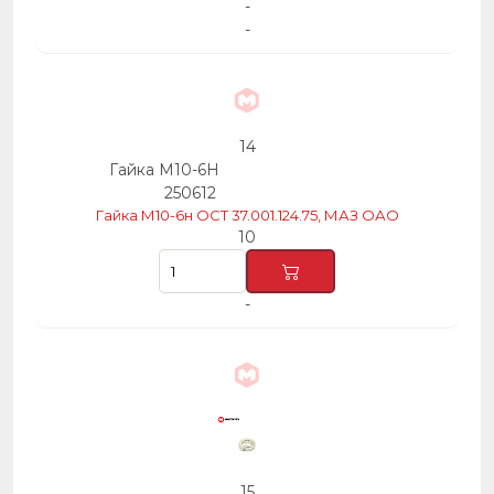
-
-
14
Гайка М10-6Н
250612
Гайка М10-6н ОСТ 37.001.124.75, МАЗ ОАО
10
-
15