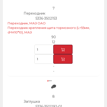
7
Переходник
5336-3502153
Переходник, МАЗ ОАО
Переходник крепления щита тормозного (L=55мм,
d=М10*10), МАЗ
90
12
-
-
8
Заглушка
5336-3501192-01