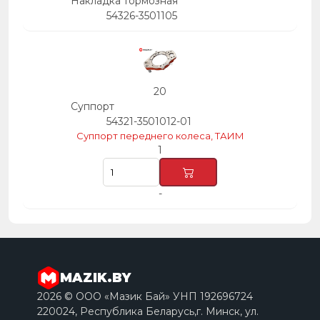
Накладка тормозная
54326-3501105
20
Суппорт
54321-3501012-01
Суппорт переднего колеса, ТАИМ
1
-
MAZIK.BY
2026 © ООО «Мазик Бай» УНП 192696724
220024, Республика Беларусь,г. Минск, ул.