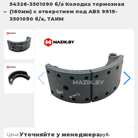
54326-3501090 б/а Колодка тормозная
(160мм) с отверстием под ABS 9919-
3501090 б/а, ТАИМ
Уточняйте у менеджера
Цена:
руб.