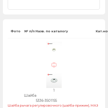
Фото
№ п/п
Назв. по каталогу
Кат.н
1
Шайба
5336-3501155
Шайба рычага регулировочного (шайба-прижим), МАЗ