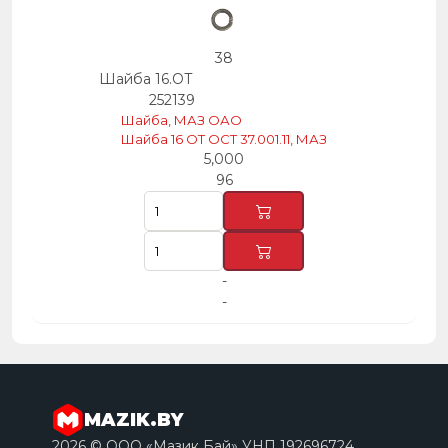
38
Шайба 16.ОТ
252139
Шайба, МАЗ ОАО
Шайба 16 OT OCT 37.001.11, МАЗ
5,000
96
-
-
MAZIK.BY
2026 © ООО «Мазик Бай» УНП 192696724