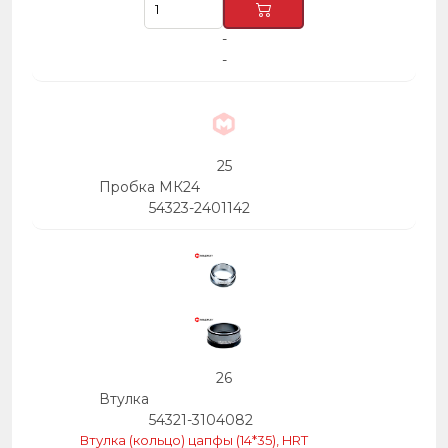
-
-
25
Пробка МК24
54323-2401142
26
Втулка
54321-3104082
Втулка (кольцо) цапфы (14*35), HRT