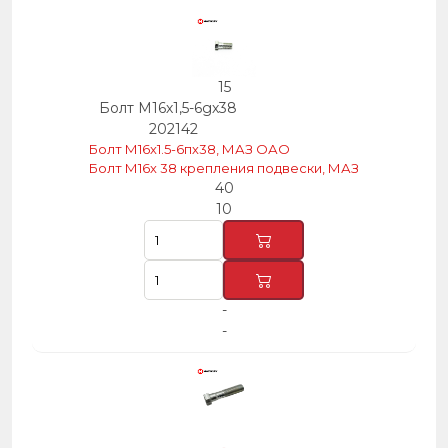
15
Болт М16х1,5-6gх38
202142
Болт М16х1.5-6пх38, МАЗ ОАО
Болт М16х 38 крепления подвески, МАЗ
40
10
-
-