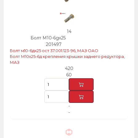
14
Болт М10-6gх25
201497
Болт м10-6дх25 ост 37.001.123-96, МАЗ ОАО
Болт М10х25-6д крепления крышки заднего редуктора,
МАЗ
420
60
-
-