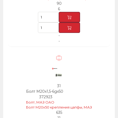
90
6
-
-
31
Болт М20х1,5-6gх50
372923
Болт, МАЗ ОАО
Болт М20х50 крепления цапфы, МАЗ
635