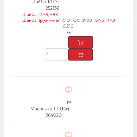
Шайба 10.ОТ
252136
Шайба, МАЗ, УВК
Шайба пружинная 10 ОТ ОСТ37001115-75, МАЗ
5,210
35
-
-
19
Масленка 1.3.Ц6хр
264020