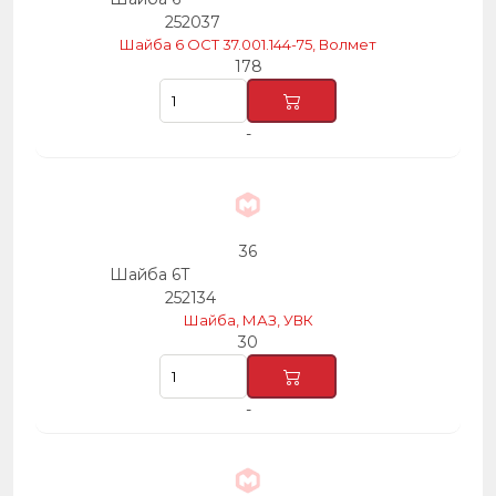
252037
Шайба 6 ОСТ 37.001.144-75, Волмет
178
-
36
Шайба 6Т
252134
Шайба, МАЗ, УВК
30
-