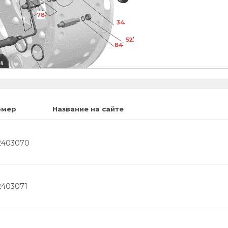
78
34
52
84
58
26
омер
Название на сайте
2403070
2403071