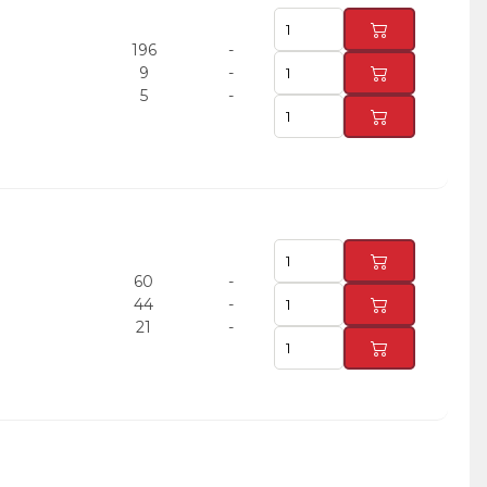
196
-
9
-
5
-
60
-
44
-
21
-