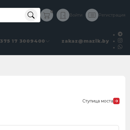
0
Войти
Регистрация
+375 17 3009400
zakaz@mazik.by
Ступица моста