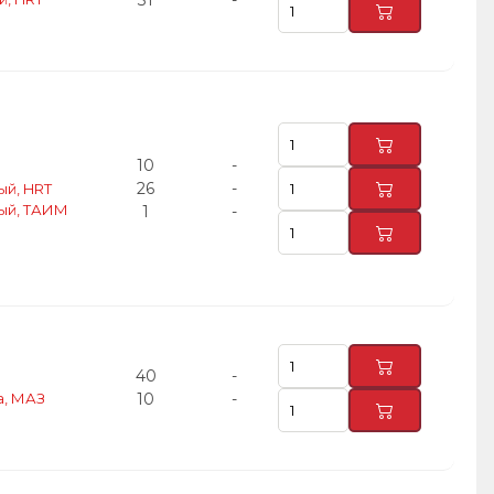
31
-
10
-
26
-
ый, HRT
вый, ТАИМ
1
-
40
-
а, МАЗ
10
-