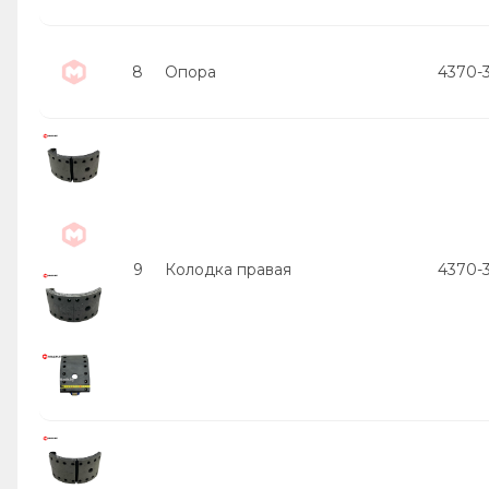
8
Опора
4370-
9
Колодка правая
4370-