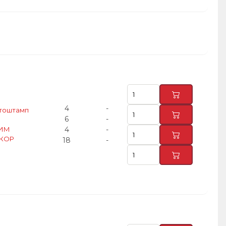
4
-
втоштамп
6
-
АИМ
4
-
ККОР
18
-