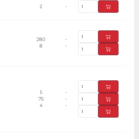
2
-
280
-
8
-
5
-
75
-
4
-