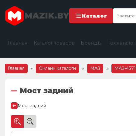
MAZIK.BY
Каталог
Главная
Каталог товаров
Бренды
Тех.катало
Главная
»
Онлайн каталоги
»
МАЗ
»
МАЗ-4371
Мост задний
Мост задний