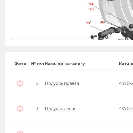
74
74
75
75
88
88
77
84
82
54
49
Фото
№ п/п
Назв. по каталогу
Кат.н
2
Полуось правая
4370-
3
Полуось левая
4370-