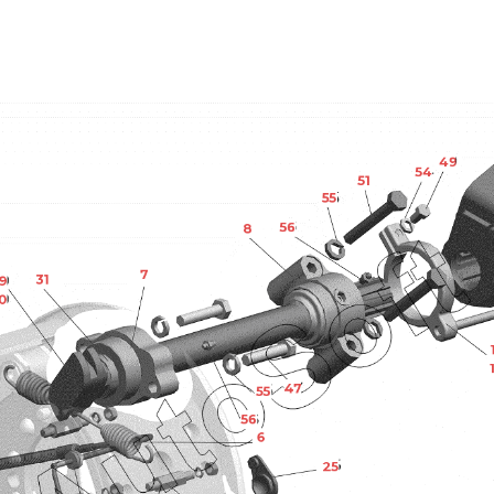
49
54
51
55
56
8
7
31
9
0
47
55
56
6
25