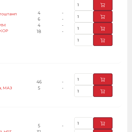
4
-
втоштамп
6
-
АИМ
4
-
ККОР
18
-
46
-
а, МАЗ
5
-
5
-
й, HRT