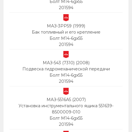
Болт М14-6gх55
201594
МАЗ-3PP59 (1999)
Бак топливный и его крепление
Болт М14-6gх55
201594
МАЗ-543 (7310) (2008)
Подвеска гидромеханической передачи
Болт М14-6gх55
201594
МАЗ-5516А5 (2007)
Установка инструментального ящика 551639-
8500009-010
Болт М14-6gх55
201594