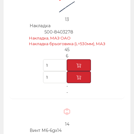
13
Накладка
500-8403278
Накладка, МАЗ ОАО
Накладка брызговика (L=530мм), МАЗ
45
6
-
-
14
Винт М6-6gх14