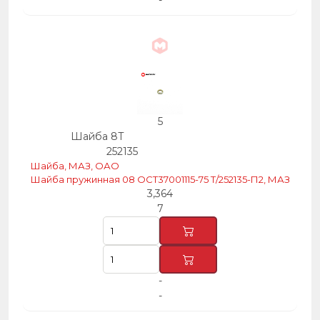
-
5
Шайба 8Т
252135
Шайба, МАЗ, ОАО
Шайба пружинная 08 ОСТ37001115-75 Т/252135-П2, МАЗ
3,364
7
-
-