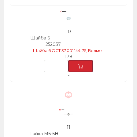
10
Шайба 6
252037
Шайба 6 ОСТ 37.001.144-75, Волмет
178
-
11
Гайка М6-6Н