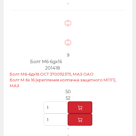
-
9
Болт М6-6gх16
201418
Болт М6-6дх16 ОСТ 3700112375, МАЗ ОАО
Болт М 6х 16 (крепления колпачка защитного МПП),
МАЗ
50
52
-
-