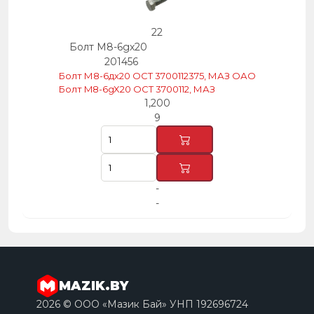
22
Болт М8-6gх20
201456
Болт М8-6дх20 ОСТ 3700112375, МАЗ ОАО
Болт M8-6gX20 OCT 3700112, МАЗ
1,200
9
-
-
MAZIK.BY
2026 © ООО «Мазик Бай» УНП 192696724