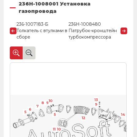
236H-1008001 Установка
газопровода
236-1007183-Б
236Н-1008480
Толкатель с втулками в
Патрубок-кронштейн
сборе
турбокомпрессора
13
10
8
9
9
7
6
5
5
14
7
12
4
11
10