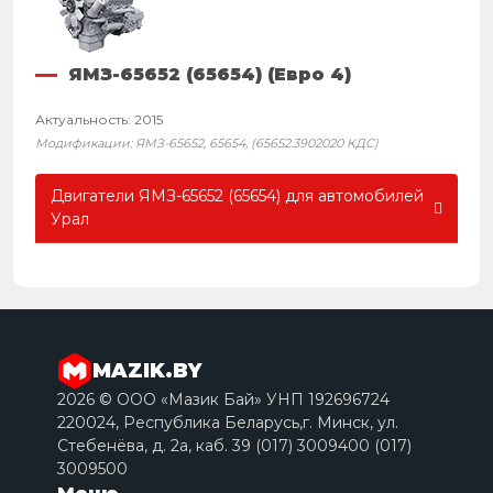
ЯМЗ-65652 (65654) (Евро 4)
Актуальность: 2015
Модификации: ЯМЗ-65652, 65654, (65652.3902020 КДС)
Двигатели ЯМЗ-65652 (65654) для автомобилей
Урал
MAZIK.BY
2026 © ООО «Мазик Бай» УНП 192696724
220024, Республика Беларусь,г. Минск, ул.
Стебенёва, д. 2a, каб. 39 (017) 3009400 (017)
3009500