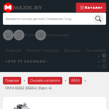
MAZIK.BY
Каталог
0
Войти
Регистрация
Главная
Каталог товаров
Бренды
Тех.каталог
+375 17 3009400
Главная
»
Онлайн каталоги
»
ЯМЗ
»
ЯМЗ-65652 (65654) (Евро 4)