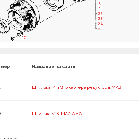
8
9
22
23
24
25
17
18
омер
Название на сайте
2
Шпилька М14*31,5 картера редуктора, МАЗ
8
Шпилька М14, МАЗ ОАО