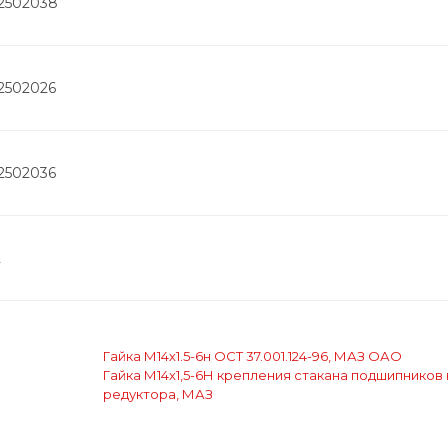
-2502038
-2502026
-2502036
2
Гайка М14х1.5-6н ОСТ 37.001.124-96, МАЗ ОАО
9
Гайка М14х1,5-6Н крепления стакана подшипников 
редуктора, МАЗ