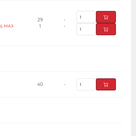
29
-
), МАЗ
1
-
40
-