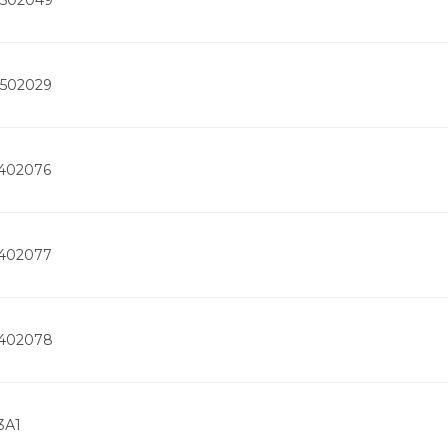
2502029
2402076
2402077
2402078
3А1