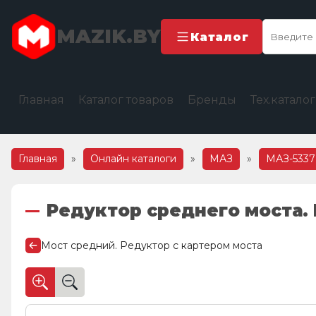
MAZIK.BY
Каталог
Главная
Каталог товаров
Бренды
Тех.катало
Главная
»
Онлайн каталоги
»
МАЗ
»
МАЗ-5337
Редуктор среднего моста.
Мост средний. Редуктор с картером моста