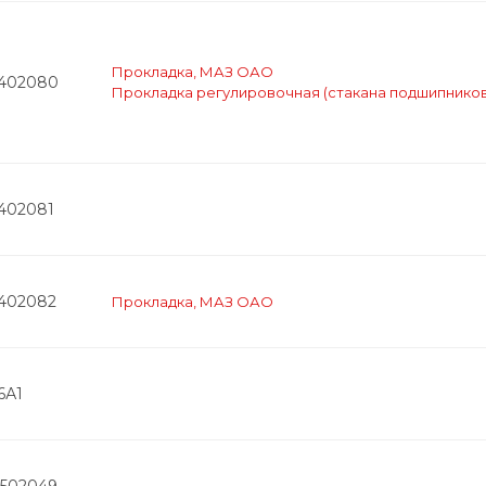
Прокладка, МАЗ ОАО
2402080
Прокладка регулировочная (стакана подшипников
2402081
2402082
Прокладка, МАЗ ОАО
6А1
2502049