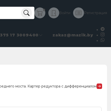
0
Войти
Регистрация
+375 17 3009400
zakaz@mazik.by
реднего моста. Картер редуктора с дифференциалом