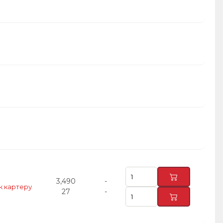
3,490
-
к картеру
27
-