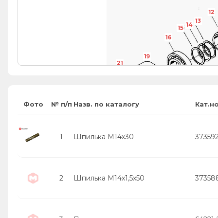
12
13
14
15
16
19
21
20
Фото
№ п/п
Назв. по каталогу
Кат.н
1
Шпилька М14х30
37359
2
Шпилька М14х1,5х50
37358