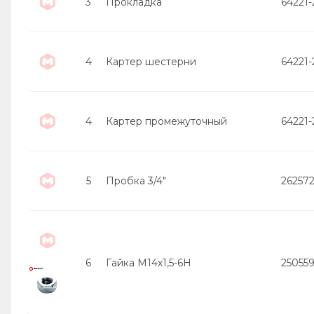
3
Прокладка
64221
4
Картер шестерни
64221
4
Картер промежуточный
64221
5
Пробка 3/4"
26257
6
Гайка М14х1,5-6Н
25055