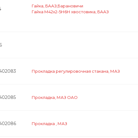
Гайка, БААЗ,Барановичи
4
Гайка М42х2-5Н6Н хвостовика, БААЗ
6
2402083
Прокладка регулировочная стакана, МАЗ
2402085
Прокладка, МАЗ ОАО
2402086
Прокладка , МАЗ