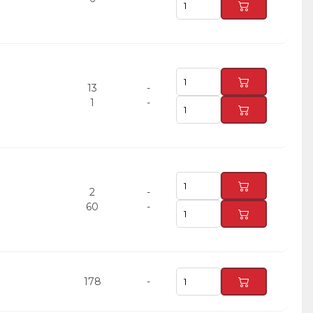
13
-
1
-
2
-
60
-
178
-