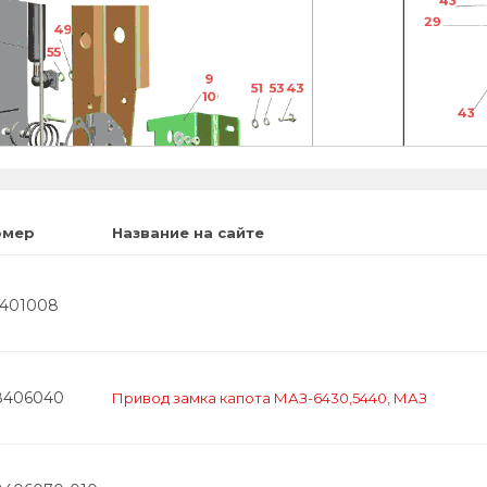
43
29
49
55
9
51
53
43
10
43
41
17
25
35
37
53
47
19
21
омер
Название на сайте
8401008
8406040
Привод замка капота МАЗ-6430,5440, МАЗ