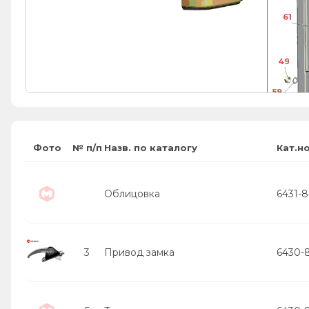
61
61
49
59
23
Фото
№ п/п
Назв. по каталогу
Кат.н
Облицовка
6431-
3
Привод замка
6430-