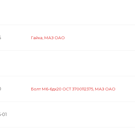
6
Гайка, МАЗ ОАО
0
Болт М6-6дх20 ОСТ 3700112375, МАЗ ОАО
-01