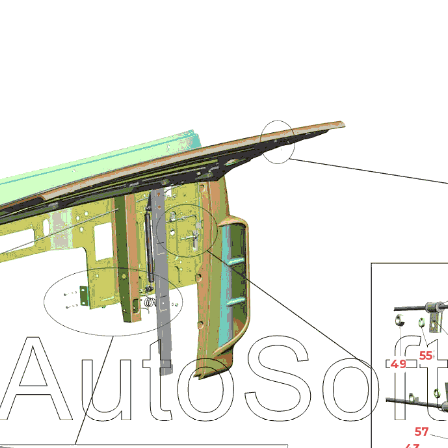
55
49
57