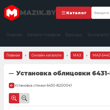
MAZIK.BY
Каталог
Главная
Каталог товаров
Бренды
Тех.катало
Главная
»
Онлайн каталоги
»
МАЗ
»
МАЗ-5440
Установка облицовки 6431
Установка стенки 6430-8200041