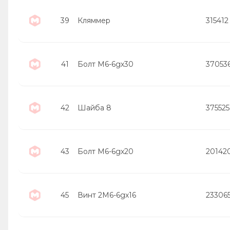
39
Кляммер
315412
41
Болт М6-6gх30
37053
42
Шайба 8
375525
43
Болт М6-6gх20
20142
45
Винт 2М6-6gх16
233065