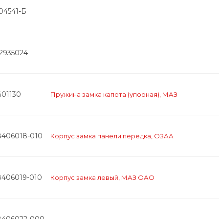
04541-Б
-2935024
401130
Пружина замка капота (упорная), МАЗ
8406018-010
Корпус замка панели передка, ОЗАА
8406019-010
Корпус замка левый, МАЗ ОАО
8406022-000