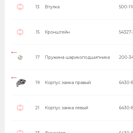
13
Втулка
500-11
15
Кронштейн
54327
17
Пружина шарикоподшипника
200-3
19
Корпус замка правый
6430-
21
Корпус замка левый
6430-
23
Фиксатор
6430-