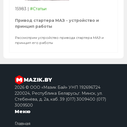
15983
|
#Статьи
Привод стартера МАЗ - устройство и
принцип работы
Рассмотрим устройство привода стартера МАЗ и
принцип его работы
MAZIK.BY
2026 © ООО «Мазик Бай» УНП 192696724
220024, Республика Беларусь,г. Минск, ул.
Стебенёва, д. 2a, каб. 39 (017) 3009400 (017)
3009500
Меню
Главная