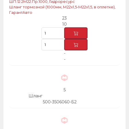
ШП.12.2М22.Пр.1000, Гидроресурс
Шланг тормозной (1000мм, М22х1,5-М22х1,5, в оплетке),
ГарантАвто
23
10
-
-
5
Шланг
500-3506060-Б2