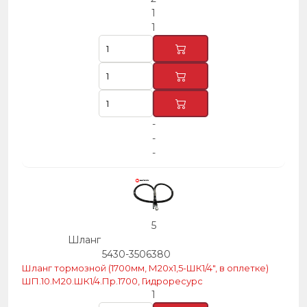
1
1
-
-
-
5
Шланг
5430-3506380
Шланг тормозной (1700мм, М20х1,5-ШК1/4″, в оплетке)
ШП.10.М20.ШК1/4.Пр.1700, Гидроресурс
1