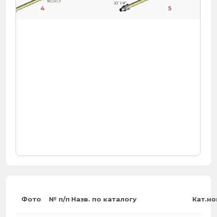
4
4
4
4
4
4
5
5
5
5
5
5
Фото
№ п/п
Назв. по каталогу
Кат.н