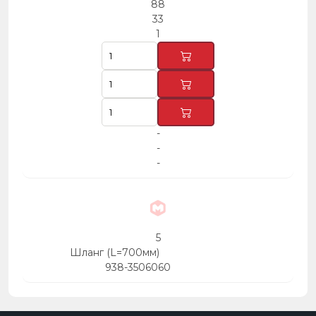
88
33
1
-
-
-
5
Шланг (L=700мм)
938-3506060