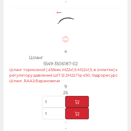
-
4
Шланг
5549-3506187-02
Шланг тормозной ( 455мм, М22х1,5-М22х1,5, в оплетке) к
регулятору давления ШП.12.2М22.Пр.450, Гидроресурс
Шланг, БААЗ,Барановичи
9
26
-
-