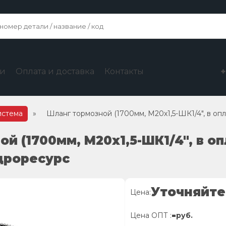
ги
Оплата и доставка
Контакты
истема
»
Шланг тормозной (1700мм, М20х1,5-ШК1/4″, в оп
й (1700мм, М20х1,5-ШК1/4″, в о
идроресурс
Уточняйте
Цена:
-
Цена ОПТ :
руб.