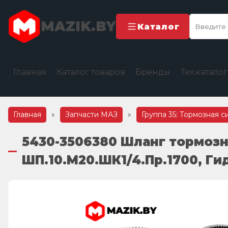
MAZIK.BY
Каталог
Главная
Каталог товаров
Бренды
Тех.катало
Главная
»
Запчасти МАЗ
»
Группа 35: Тормозная с
5430-3506380 Шланг тормозно
ШП.10.М20.ШК1/4.Пр.1700, Г