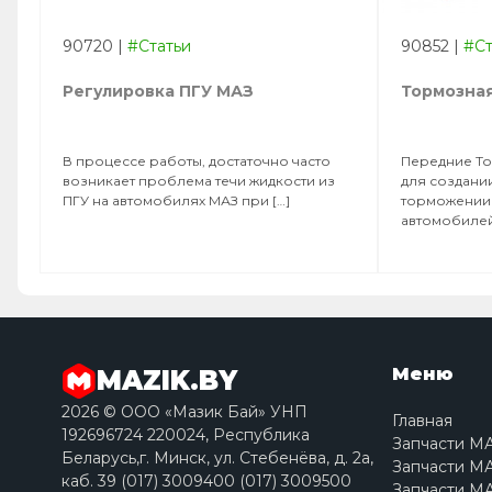
90720
|
#Статьи
90852
|
#Ст
Регулировка ПГУ МАЗ
Тормозна
В процессе работы, достаточно часто
Передние То
возникает проблема течи жидкости из
для создани
ПГУ на автомобилях МАЗ при […]
торможении 
автомобилей
Меню
MAZIK.BY
2026 © ООО «Мазик Бай» УНП
Главная
192696724 220024, Республика
Запчасти М
Беларусь,г. Минск, ул. Стебенёва, д. 2a,
Запчасти МА
каб. 39 (017) 3009400 (017) 3009500
Запчасти МА