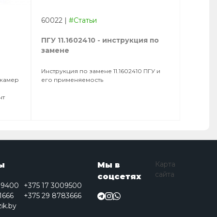
60022
|
#Статьи
ПГУ 11.1602410 - инструкция по
замене
Инструкция по замене 11.1602410 ПГУ и
 камер
его применяемость
нт
Карта
ы
Мы в
сайта
соцсетях
09400
+375 17 3009500
1666
+375 29 8783666
ik.by