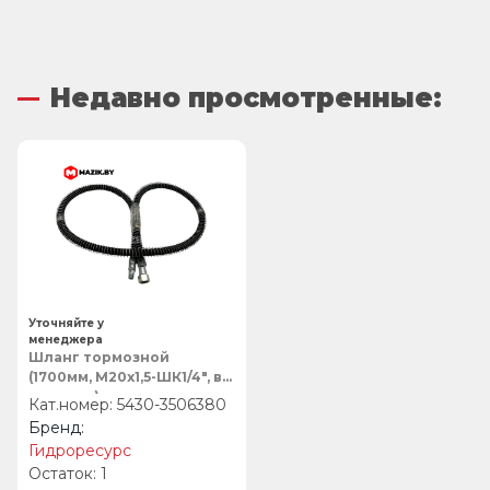
Недавно просмотренные:
Уточняйте у
менеджера
Шланг тормозной
(1700мм, М20х1,5-ШК1/4″, в
оплетке)
5430-3506380
ШП.10.М20.ШК1/4.Пр.1700,
Гидроресурс
Гидроресурс
1