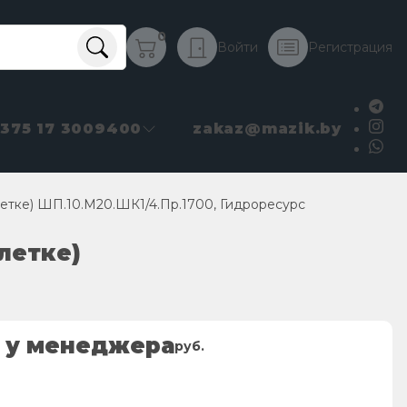
0
Войти
Регистрация
+375 17 3009400
zakaz@mazik.by
летке) ШП.10.М20.ШК1/4.Пр.1700, Гидроресурс
плетке)
 у менеджера
руб.