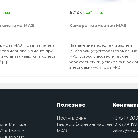
атьи
16043
|
#Статьи
я система МАЗ
Камера тормозная МАЗ
рмоза МАЗ. Предназначены
Назначение передней и задней
и тормозного момента при
(энегроаккумулятора) тормозных
и устанавливаются в колеса
МАЗ, устройство, технические
 […]
характеристики, установка и ремо
энергоаккумулятора МАЗ
Полезное
Контакт
Поступления
+375 17 30
АЗ в Минске
Видеообзоры запчастей
+375 29 172
З в Гомеле
МАЗ
zakaz@maz
З в Гродно