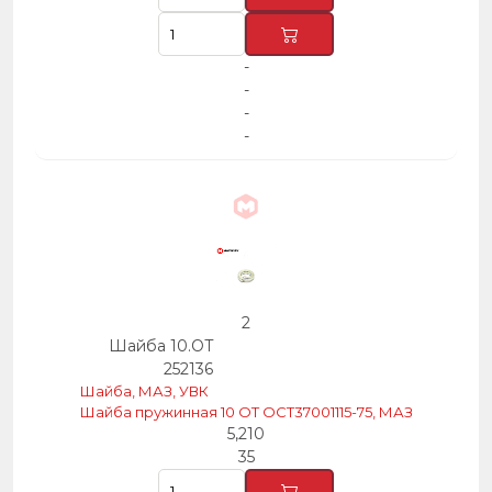
-
-
-
-
2
Шайба 10.ОТ
252136
Шайба, МАЗ, УВК
Шайба пружинная 10 ОТ ОСТ37001115-75, МАЗ
5,210
35