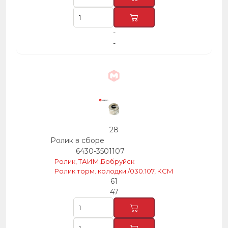
-
-
28
Ролик в сборе
6430-3501107
Ролик, ТАИМ,Бобруйск
Ролик торм. колодки /030.107, КСМ
61
47