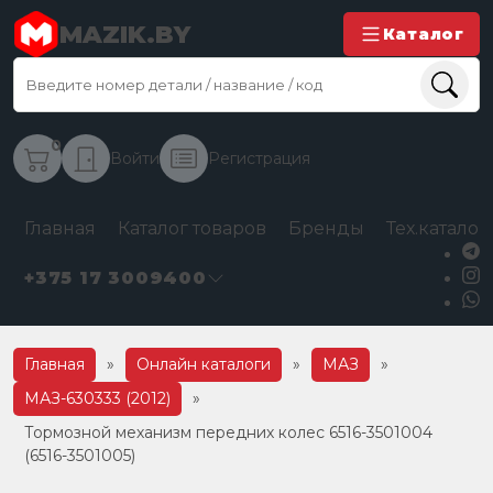
MAZIK.BY
Каталог
0
Войти
Регистрация
Главная
Каталог товаров
Бренды
Тех.каталог
+375 17 3009400
Главная
»
Онлайн каталоги
»
МАЗ
»
МАЗ-630333 (2012)
»
Тормозной механизм передних колес 6516-3501004
(6516-3501005)