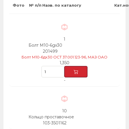
Фото
№ п/п
Назв. по каталогу
Кат.н
47
1
Болт М10-6gх30
201499
Болт М10-6дх30 ОСТ 37.001.123-96, МАЗ ОАО
1,350
-
10
Кольцо проставочное
103-3501162