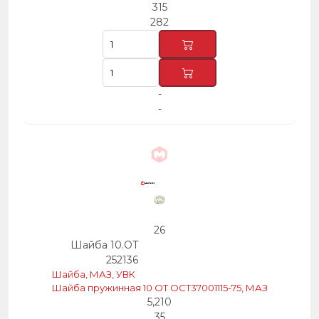
315
282
-
-
26
Шайба 10.ОТ
252136
Шайба, МАЗ, УВК
Шайба пружинная 10 ОТ ОСТ37001115-75, МАЗ
5,210
35