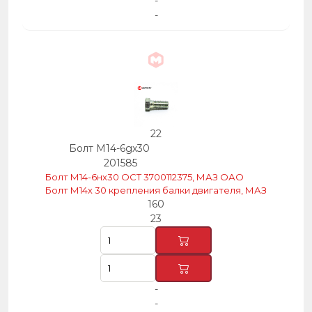
-
-
22
Болт М14-6gх30
201585
Болт М14-6нх30 ОСТ 3700112375, МАЗ ОАО
Болт М14х 30 крепления балки двигателя, МАЗ
160
23
-
-