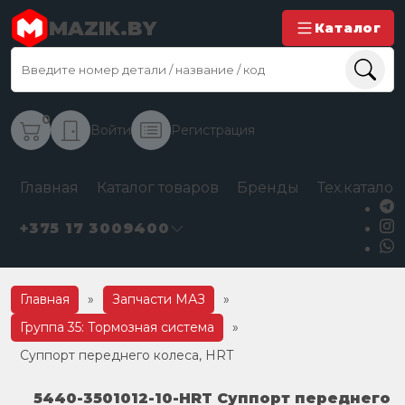
MAZIK.BY
Каталог
0
Войти
Регистрация
Главная
Каталог товаров
Бренды
Тех.каталог
+375 17 3009400
Главная
»
Запчасти МАЗ
»
Группа 35: Тормозная система
»
Суппорт переднего колеса, HRT
5440-3501012-10-HRT Суппорт переднего