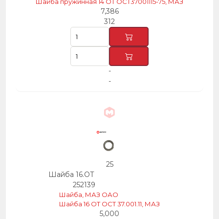
Шайба пружинная 14 ОТ ОСТ37001115-75, МАЗ
7,386
312
-
-
25
Шайба 16.ОТ
252139
Шайба, МАЗ ОАО
Шайба 16 OT OCT 37.001.11, МАЗ
5,000