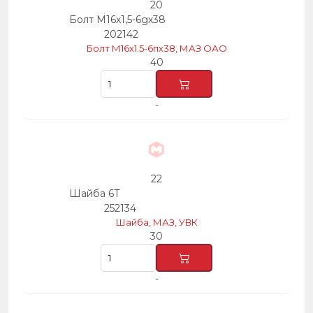
20
Болт М16х1,5-6gх38
202142
Болт М16х1.5-6пх38, МАЗ ОАО
40
-
22
Шайба 6Т
252134
Шайба, МАЗ, УВК
30
-