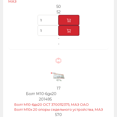
МАЗ
50
52
-
-
17
Болт М10-6gх20
201495
Болт М10-6дх20 ОСТ 3700112375, МАЗ ОАО
Болт М10х 20 опоры седельного устройства, МАЗ
570