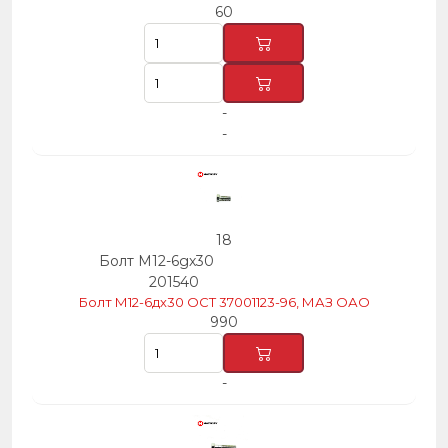
60
-
-
18
Болт М12-6gх30
201540
Болт М12-6дх30 ОСТ 37001123-96, МАЗ ОАО
990
-