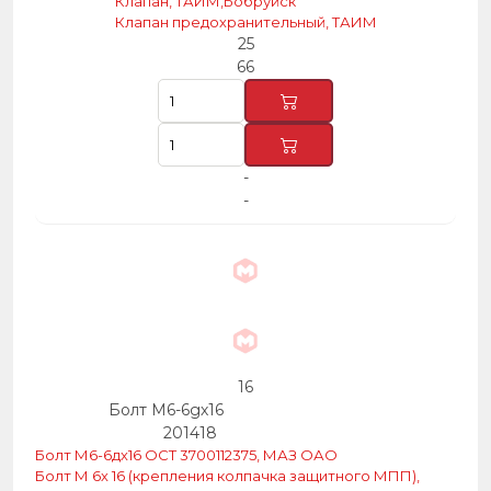
Клапан, ТАИМ,Бобруйск
Клапан предохранительный, ТАИМ
25
66
-
-
16
Болт М6-6gх16
201418
Болт М6-6дх16 ОСТ 3700112375, МАЗ ОАО
Болт М 6х 16 (крепления колпачка защитного МПП),