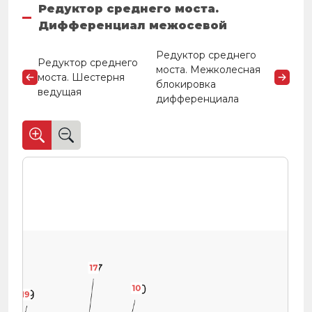
Редуктор среднего моста.
Дифференциал межосевой
Редуктор среднего
Редуктор среднего
моста. Межколесная
моста. Шестерня
блокировка
ведущая
дифференциала
17
10
19
19