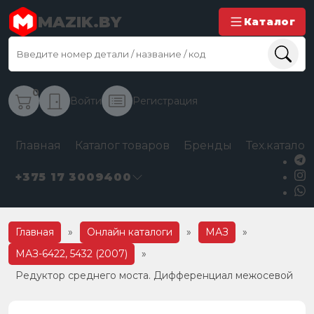
MAZIK.BY
Каталог
0
Войти
Регистрация
Главная
Каталог товаров
Бренды
Тех.каталог
+375 17 3009400
Главная
»
Онлайн каталоги
»
МАЗ
»
МАЗ-6422, 5432 (2007)
»
Редуктор среднего моста. Дифференциал межосевой