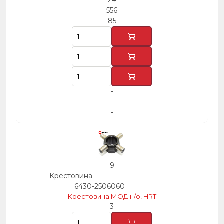
24
556
85
-
-
-
9
Крестовина
6430-2506060
Крестовина МОД н/о, HRT
3