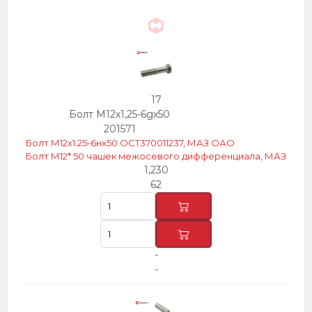
17
Болт М12х1,25-6gх50
201571
Болт М12х1.25-6нх50 ОСТ370011237, МАЗ ОАО
Болт М12* 50 чашек межосевого дифференциала, МАЗ
1,230
62
-
-