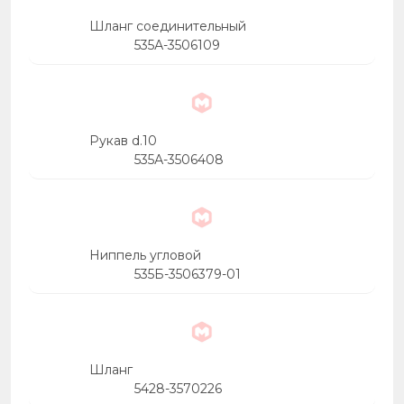
Шланг соединительный
535А-3506109
Рукав d.10
535А-3506408
Ниппель угловой
535Б-3506379-01
Шланг
5428-3570226