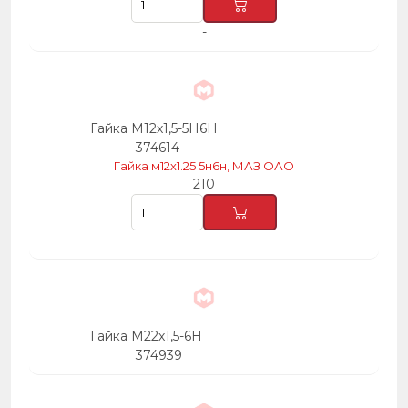
-
Гайка М12х1,5-5Н6Н
374614
Гайка м12х1.25 5н6н, МАЗ ОАО
210
-
Гайка М22х1,5-6Н
374939