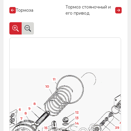
Тормоз стояночный и
Тормоза
его привод
11
10
8
9
6
12
8
41
5
13
7
40
14
4
39
15