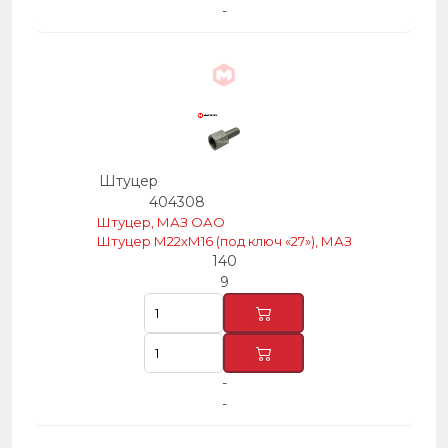
-
Штуцер
404308
Штуцер, МАЗ ОАО
Штуцер М22хМ16 (под ключ «27»), МАЗ
140
9
-
-