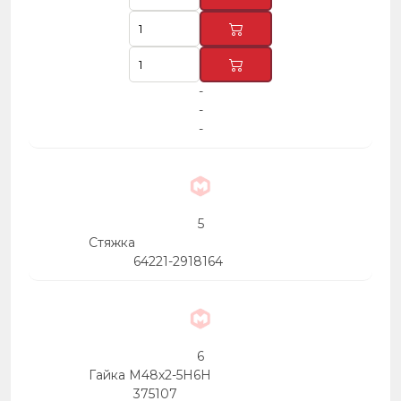
-
-
-
5
Стяжка
64221-2918164
6
Гайка М48х2-5Н6Н
375107