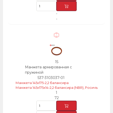
-
-
15
Манжета армированная с
пружиной
537-3103037-01
Манжета 145х175-2,2 балансира
Манжета 145х175х14-2,2 балансира (NBR), Росичъ
1
72