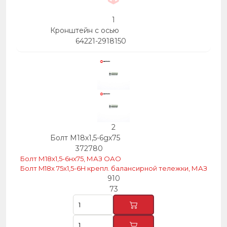
1
Кронштейн с осью
64221-2918150
2
Болт М18х1,5-6gх75
372780
Болт М18х1,5-6нх75, МАЗ ОАО
Болт M18х 75х1,5-6H крепл. балансирной тележки, МАЗ
910
73