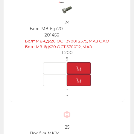
24
Болт М8-6gх20
201456
Болт М8-6дх20 ОСТ 3700112375, МАЗ ОАО
Болт M8-6gX20 OCT 3700112, МАЗ
1,200
9
-
-
25
Пробка МК24