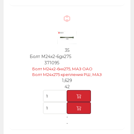
35
Болт М24х2-6gх275
371095
Болт М24х2-6нх275, МАЗ ОАО
Болт М24х275 крепления РШ, МАЗ
1,629
42
-
-