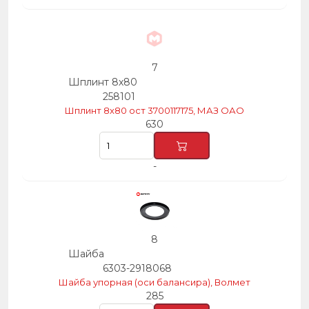
7
Шплинт 8х80
258101
Шплинт 8х80 ост 3700117175, МАЗ ОАО
630
-
8
Шайба
6303-2918068
Шайба упорная (оси балансира), Волмет
285