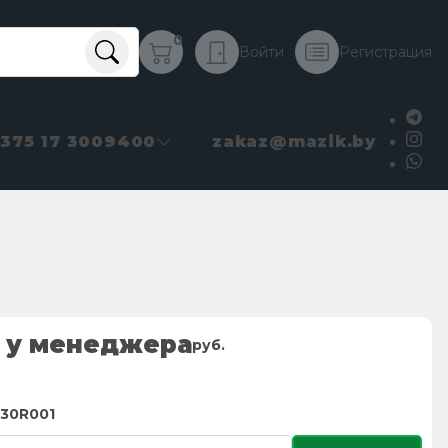
0
Войти
Регистрация
+375 17 3009400
zakaz@mazik.by
 у менеджера
руб.
130R001