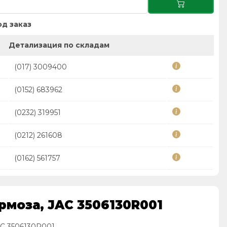
д заказ
Детализация по складам
(017) 3009400
(0152) 683962
(0232) 319951
(0212) 261608
(0162) 561757
рмоза, JAC 3506130R001
AC 3506130R001