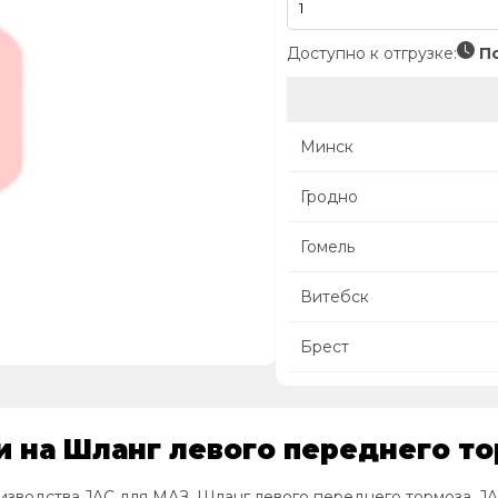
Доступно к отгрузке:
По
Минск
Гродно
Гомель
Витебск
Брест
 на Шланг левого переднего то
изводства JAC для МАЗ, Шланг левого переднего тормоза, J