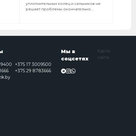
уплотнительных колец и сальников не
решает проблемы окончательно...
Карта
ы
Мы в
сайта
соцсетях
09400
+375 17 3009500
1666
+375 29 8783666
ik.by