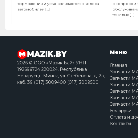
торможении и устанавливаются в колеса
с вопросом 
автомобилей […]
обслуживани
тяжелых […]
Меню
MAZIK.BY
2026 © ООО «Мазик Бай» УНП
Главная
192696724 220024, Республика
Запчасти М
Беларусь,г. Минск, ул. Стебенёва, д. 2a,
Запчасти МА
каб. 39 (017) 3009400 (017) 3009500
Запчасти МА
Запчасти МА
Запчасти МА
Запчасти МА
Беларуси
Оплата и до
Контакты