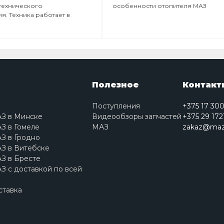
технического
особенности отопителя МАЗ
я. Техника работает в
Полезное
Контакт
Поступления
+375 17 30
АЗ в Минске
Видеообзоры запчастей
+375 29 172
З в Гомеле
МАЗ
zakaz@maz
З в Гродно
З в Витебске
З в Бресте
З с доставкой по всей
ставка