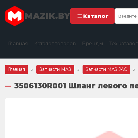
MAZIK.BY
Каталог
Главная
Каталог товаров
Бренды
Тех.катало
Главная
»
Запчасти МАЗ
»
Запчасти МАЗ JAC
»
3506130R001 Шланг левого п