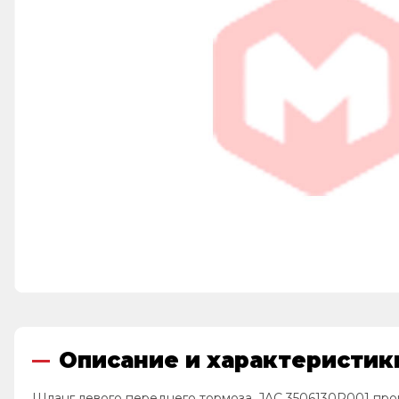
Описание и характеристики
Шланг левого переднего тормоза, JAC 3506130R001 про