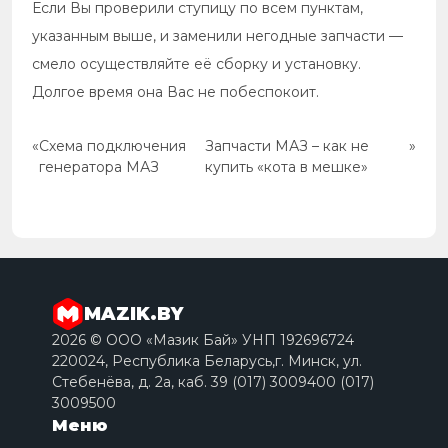
Если Вы проверили ступицу по всем пунктам,
указанным выше, и заменили негодные запчасти —
смело осуществляйте её сборку и установку.
Долгое время она Вас не побеспокоит.
«
Схема подключения
Запчасти МАЗ – как не
»
генератора МАЗ
купить «кота в мешке»
MAZIK.BY
2026 © ООО «Мазик Бай» УНП 192696724
220024, Республика Беларусь,г. Минск, ул.
Стебенёва, д. 2a, каб. 39 (017) 3009400 (017)
3009500
Меню