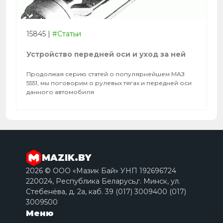
15845
|
#Статьи
Устройство передней оси и уход за ней
Продолжая серию статей о популярнейшем МАЗ
5551, мы поговорим о рулевых тягах и передней оси
данного автомобиля
MAZIK.BY
2026 © ООО «Мазик Бай» УНП 192696724
220024, Республика Беларусь,г. Минск, ул.
Стебенёва, д. 2a, каб. 39 (017) 3009400 (017)
3009500
Меню