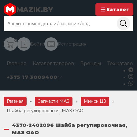
MAZIK.BY
Каталог
0
Войти
Регистрация
Главная
Каталог товаров
Бренды
Тех.каталог
+375 17 3009400
Главная
»
Запчасти МАЗ
»
Минск ЦЗ
»
Шайба регулировочная, МАЗ ОАО
4370-2402096 Шайба регулировочная,
МАЗ ОАО