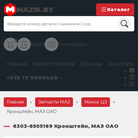
MAZIK.BY
Каталог
0
Войти
Регистрация
Главная
Каталог товаров
Бренды
Тех.каталог
+375 17 3009400
Главная
»
Запчасти МАЗ
»
Минск ЦЗ
»
Кронштейн, МАЗ ОАО
6303-8505169 Кронштейн, МАЗ ОАО