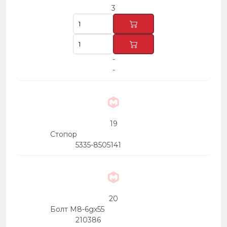
3
-
-
19
Стопор
5335-8505141
20
Болт М8-6gх55
210386