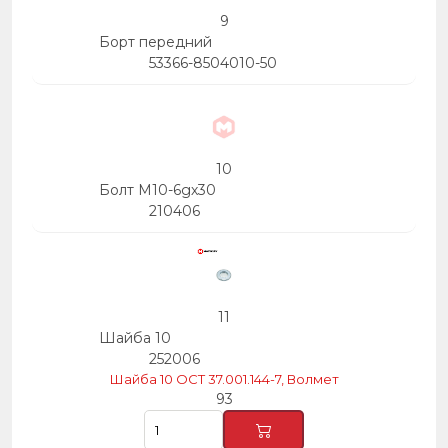
9
Борт передний
53366-8504010-50
10
Болт М10-6gх30
210406
11
Шайба 10
252006
Шайба 10 OCT 37.001.144-7, Волмет
93