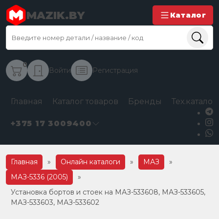
MAZIK.BY
Каталог
0
Войти
Регистрация
Главная
Каталог товаров
Бренды
Тех.каталог
+375 17 3009400
Главная
»
Онлайн каталоги
»
МАЗ
»
МАЗ-5336 (2005)
»
Установка бортов и стоек на МАЗ-533608, МАЗ-533605,
МАЗ-533603, МАЗ-533602