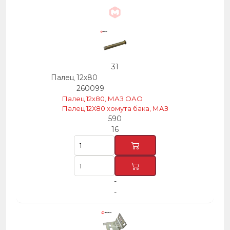
31
Палец 12х80
260099
Палец 12х80, МАЗ ОАО
Палец 12Х80 хомута бака, МАЗ
590
16
-
-