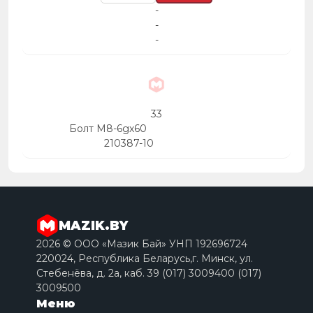
-
-
-
33
Болт М8-6gх60
210387-10
MAZIK.BY
2026 © ООО «Мазик Бай» УНП 192696724
220024, Республика Беларусь,г. Минск, ул.
Стебенёва, д. 2a, каб. 39 (017) 3009400 (017)
3009500
Меню