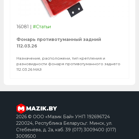
16081
|
#Статьи
Фонарь противотуманный задний
112.03.26
Назначение, расположени, тип крепления и
разновидности фонаря противотуманного заднего
112.03.26 МАЗ
MAZIK.BY
2026 © ООО «Мазик Бай» УНП 192696724
220024, Республика Беларусь,г. Минск, ул.
Стебенёва, д. 2a, каб. 39 (017) 3009400 (017)
3009500