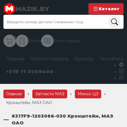
MAZIK.BY
Каталог
0
Войти
Регистрация
Главная
Каталог товаров
Бренды
Тех.каталог
+375 17 3009400
Главная
»
Запчасти МАЗ
»
Минск ЦЗ
»
Кронштейн, МАЗ ОАО
6317F9-1203066-030 Кронштейн, МАЗ
ОАО