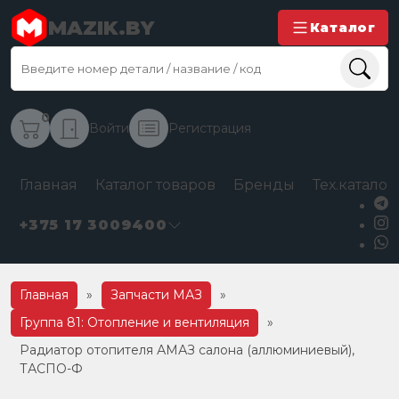
MAZIK.BY
Каталог
0
Войти
Регистрация
Главная
Каталог товаров
Бренды
Тех.каталог
+375 17 3009400
Главная
»
Запчасти МАЗ
»
Группа 81: Отопление и вентиляция
»
Радиатор отопителя АМАЗ салона (аллюминиевый),
ТАСПО-Ф