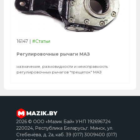
16147
|
#Статьи
Регулировочные рычаги МАЗ
назначение, разновидности и неисправность
регулировочных рычагов "трещеток" МАЗ
MAZIK.BY
2026 © ООО «Мазик Бай» УНП 192696724
220024, Республика Беларусь,г. Минск, ул.
Стебенёва, д. 2a, каб. 39 (017) 3009400 (017)