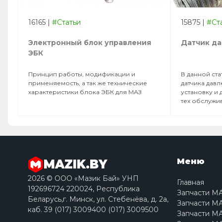
16165
|
#Статьи
15875
|
#Ст
Электронный блок управления
Датчик да
ЭБК
Принцип работы, модификации и
В данной ст
применяемость, а так же технические
датчика давл
характеристики блока ЭБК для МАЗ
установку и
тех обслужи
Меню
MAZIK.BY
2026 © ООО «Мазик Бай» УНП
Главная
192696724 220024, Республика
Запчасти М
Беларусь,г. Минск, ул. Стебенёва, д. 2a,
Запчасти МА
каб. 39 (017) 3009400 (017) 3009500
Запчасти МА