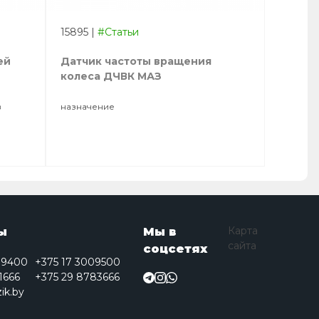
15895
|
#Статьи
ей
Датчик частоты вращения
колеса ДЧВК МАЗ
в
назначение
Карта
ы
Мы в
сайта
соцсетях
09400
+375 17 3009500
1666
+375 29 8783666
ik.by