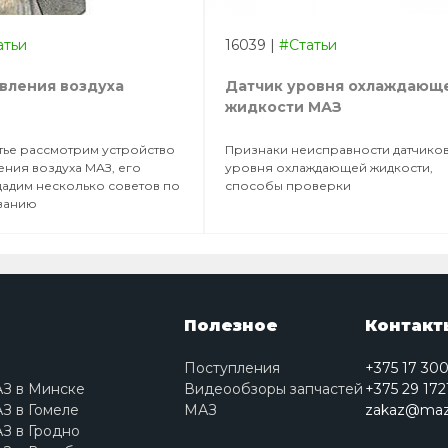
атьи
16039
|
#Статьи
вления воздуха
Датчик уровня охлаждающ
жидкости МАЗ
атье рассмотрим устройство
Признаки неисправности датчико
ения воздуха МАЗ, его
уровня охлаждающей жидкости,
 дадим несколько советов по
способы проверки
ванию
Полезное
Контакт
Поступления
+375 17 30
АЗ в Минске
Видеообзоры запчастей
+375 29 172
З в Гомеле
МАЗ
zakaz@maz
З в Гродно