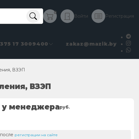
0
Войти
Регистрация
+375 17 3009400
zakaz@mazik.by
ения, ВЗЭП
ления, ВЗЭП
 у менеджера
руб.
 после
регистрации на сайте