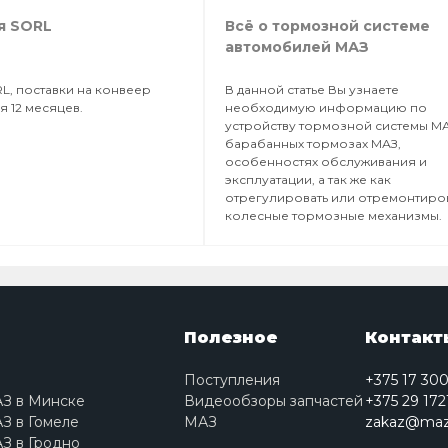
я SORL
Всё о тормозной системе
автомобилей МАЗ
L, поставки на конвеер
В данной статье Вы узнаете
я 12 месяцев.
необходимую информацию по
устройству тормозной системы МА
барабанных тормозах МАЗ,
особенностях обслуживания и
эксплуатации, а так же как
отрегулировать или отремонтиро
колесные тормозные механизмы.
Полезное
Контакт
Поступления
+375 17 30
АЗ в Минске
Видеообзоры запчастей
+375 29 172
З в Гомеле
МАЗ
zakaz@maz
З в Гродно