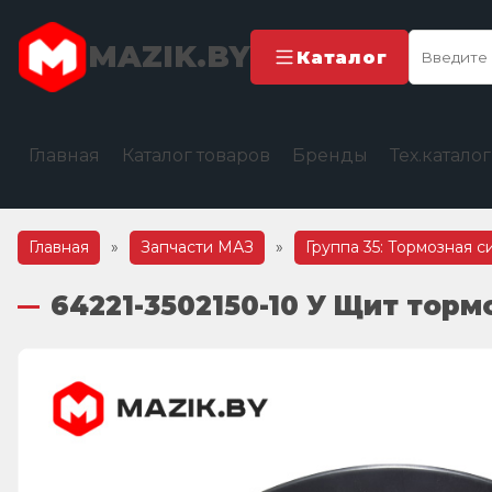
MAZIK.BY
Каталог
Главная
Каталог товаров
Бренды
Тех.катало
Главная
»
Запчасти МАЗ
»
Группа 35: Тормозная с
64221-3502150-10 У Щит торм