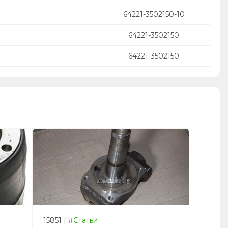
64221-3502150-10
64221-3502150
64221-3502150
15851
|
#Статьи