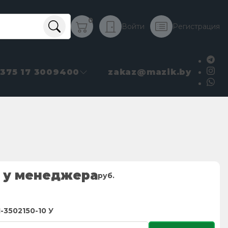
0
Войти
Регистрация
+375 17 3009400
zakaz@mazik.by
 у менеджера
руб.
-3502150-10 У