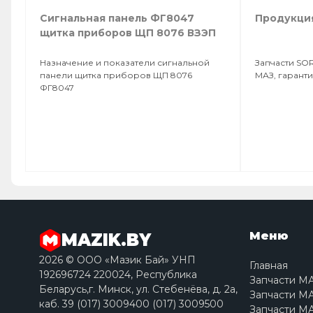
Сигнальная панель ФГ8047
Продукци
щитка приборов ЩП 8076 ВЗЭП
Назначение и показатели сигнальной
Запчасти SOR
панели щитка приборов ЩП 8076
МАЗ, гаранти
ФГ8047
Меню
MAZIK.BY
2026 © ООО «Мазик Бай» УНП
Главная
192696724 220024, Республика
Запчасти М
Беларусь,г. Минск, ул. Стебенёва, д. 2a,
Запчасти МА
каб. 39 (017) 3009400 (017) 3009500
Запчасти МА