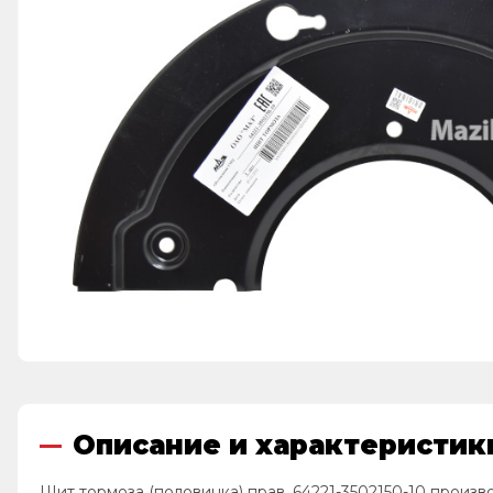
Описание и характеристики
Щит тормоза (половинка) прав. 64221-3502150-10 произв