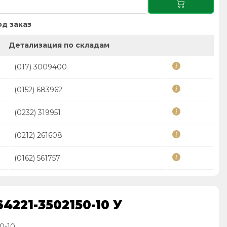
д заказ
Детализация по складам
(017) 3009400
(0152) 683962
(0232) 319951
(0212) 261608
(0162) 561757
4221-3502150-10 У
0-10