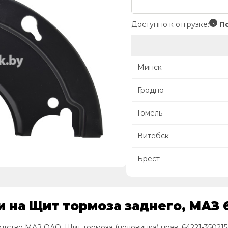
Доступно к отгрузке:
По
Минск
Гродно
Гомель
Витебск
Брест
 на Щит тормоза заднего, МАЗ 6
одство МАЗ ОАО, Щит тормоза (половинка) прав. 64221-350215