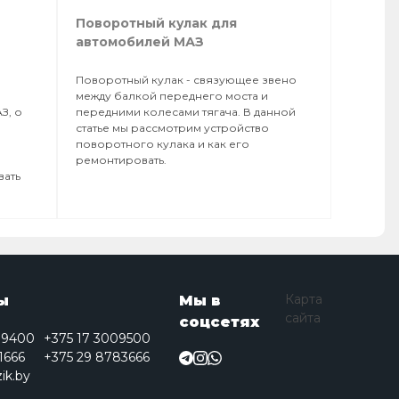
Поворотный кулак для
автомобилей МАЗ
Поворотный кулак - связующее звено
между балкой переднего моста и
З, о
передними колесами тягача. В данной
статье мы рассмотрим устройство
поворотного кулака и как его
ремонтировать.
вать
Карта
ы
Мы в
сайта
соцсетях
09400
+375 17 3009500
1666
+375 29 8783666
ik.by