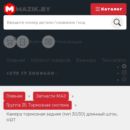
MAZIK.BY
Каталог
0
Войти
Регистрация
Главная
Каталог товаров
Бренды
Тех.каталог
+375 17 3009400
Главная
»
Запчасти МАЗ
»
Группа 35: Тормозная система
»
Камера тормозная задняя (тип 30/30) длинный шток,
HRT