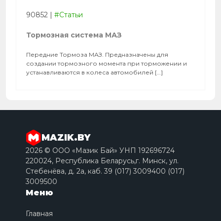
90852
|
#Статьи
Тормозная система МАЗ
Передние Тормоза МАЗ. Предназначены для
создании тормозного момента при торможении и
устанавливаются в колеса автомобилей […]
MAZIK.BY
2026 © ООО «Мазик Бай» УНП 192696724
220024, Республика Беларусь,г. Минск, ул.
Стебенёва, д. 2a, каб. 39 (017) 3009400 (017)
3009500
Меню
Главная