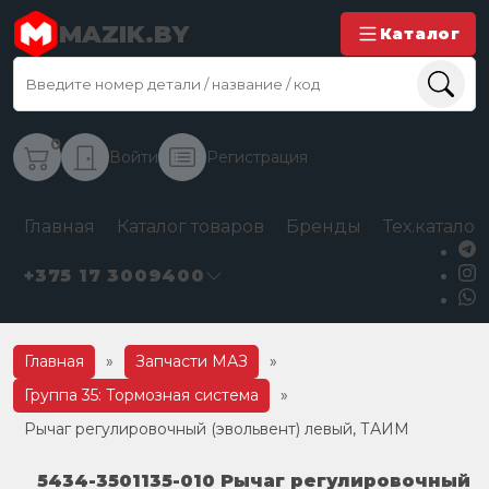
MAZIK.BY
Каталог
0
Войти
Регистрация
Главная
Каталог товаров
Бренды
Тех.каталог
+375 17 3009400
Главная
»
Запчасти МАЗ
»
Группа 35: Тормозная система
»
Рычаг регулировочный (эвольвент) левый, ТАИМ
5434-3501135-010 Рычаг регулировочный