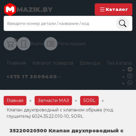
MAZIK.BY
Каталог
0
Войти
Регистрация
Главная
Каталог товаров
Бренды
Тех.каталог
+375 17 3009400
Главная
»
Запчасти МАЗ
»
SORL
»
Клапан двухпроводный с клапаном обрыва (под
глушитель) 6024.35.22.010-10, SORL
35220020500 Клапан двухпроводный с