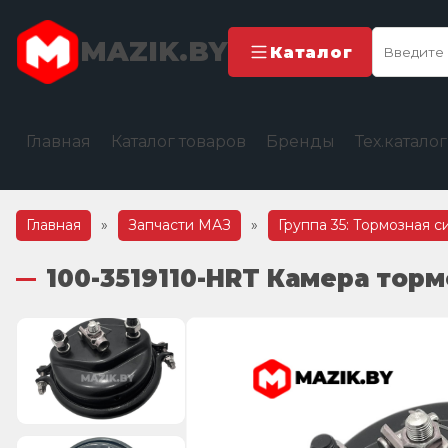
MAZIK.BY
Каталог
Главная
Каталог товаров
Бренды
Тех.катало
Главная
»
Запчасти МАЗ
»
Группа 35: Тормозная с
100-3519110-HRT Камера торм