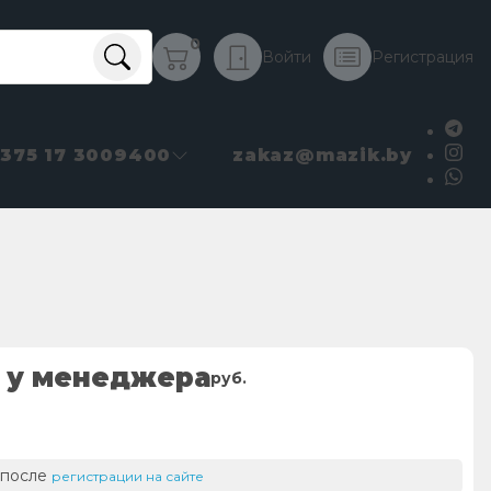
0
Войти
Регистрация
+375 17 3009400
zakaz@mazik.by
 у менеджера
руб.
 после
регистрации на сайте