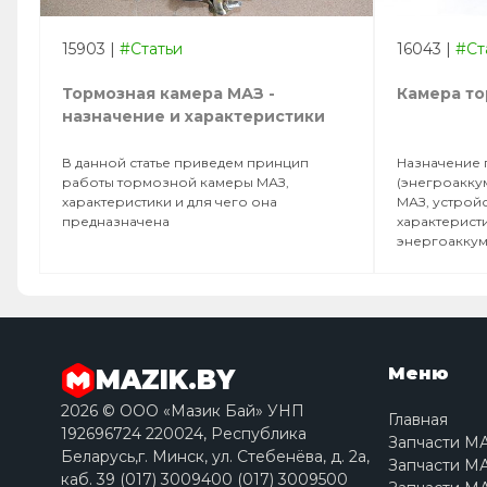
15903
|
#Статьи
16043
|
#Ст
Тормозная камера МАЗ -
Камера т
назначение и характеристики
В данной статье приведем принцип
Назначение 
работы тормозной камеры МАЗ,
(энегроакку
характеристики и для чего она
МАЗ, устройс
предназначена
характеристи
энергоакку
Меню
MAZIK.BY
2026 © ООО «Мазик Бай» УНП
Главная
192696724 220024, Республика
Запчасти М
Беларусь,г. Минск, ул. Стебенёва, д. 2a,
Запчасти МА
каб. 39 (017) 3009400 (017) 3009500