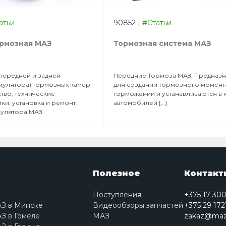
атьи
90852
|
#Статьи
ормозная МАЗ
Тормозная система МАЗ
передней и задней
Передние Тормоза МАЗ. Предназ
мулятора) тормозных камер
для создании тормозного момент
тво, технические
торможении и устанавливаются в 
ки, установка и ремонт
автомобилей […]
мулятора МАЗ
Полезное
Контакт
Поступления
+375 17 30
АЗ в Минске
Видеообзоры запчастей
+375 29 172
З в Гомеле
МАЗ
zakaz@maz