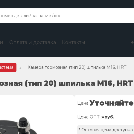
ги
Оплата и доставка
Контакты
истема
»
Камера тормозная (тип 20) шпилька М16, HRT
озная (тип 20) шпилька М16, HRT
Уточняйте
Цена:
-
Цена ОПТ :
руб.
* Оптовая цена доступна