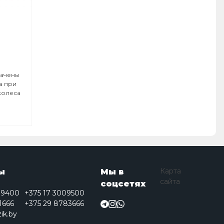
начены
а при
колеса
Карта
ы
Мы в
сайта
соцсетях
09400
+375 17 3009500
1666
+375 29 8783666
ik.by