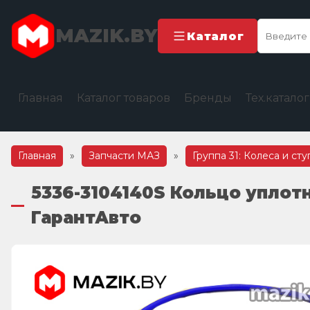
MAZIK.BY
Каталог
Главная
Каталог товаров
Бренды
Тех.катало
Главная
»
Запчасти МАЗ
»
Группа 31: Колеса и ст
5336-3104140S Кольцо уплотн
ГарантАвто