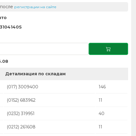
 после
регистрации на сайте
вто
-3104140S
.08
Детализация по складам
(017) 3009400
146
(0152) 683962
11
(0232) 319951
40
(0212) 261608
11