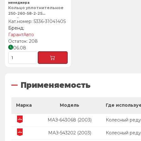
менеджера
Кольцо уплотнительное
250-260-58-2-2S
колёсного редуктора
5336-3104140S
(силикон), ГарантАвто
ГарантАвто
208
06.08
Применяемость
Марка
Модель
Где использу
МАЗ-643068 (2003)
Колесный реду
МАЗ-543202 (2003)
Колесный реду