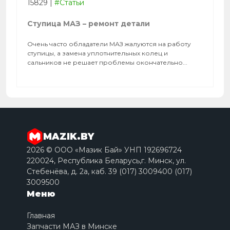
15829
|
#Статьи
Ступица МАЗ – ремонт детали
Очень часто обладатели МАЗ жалуются на работу
ступицы, а замена уплотнительных колец и
сальников не решает проблемы окончательно...
MAZIK.BY
2026 © ООО «Мазик Бай» УНП 192696724
220024, Республика Беларусь,г. Минск, ул.
Стебенёва, д. 2a, каб. 39 (017) 3009400 (017)
3009500
Меню
Главная
Запчасти МАЗ в Минске