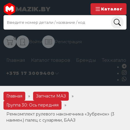
MAZIK.BY
Каталог
0
Войти
Регистрация
Главная
Каталог товаров
Бренды
Тех.каталог
+375 17 3009400
Главная
»
Запчасти МАЗ
»
Группа 30: Ось передняя
»
Ремкомплект рулевого наконечника «Зубренок» (3
наимен.) палец с сухарями, БААЗ