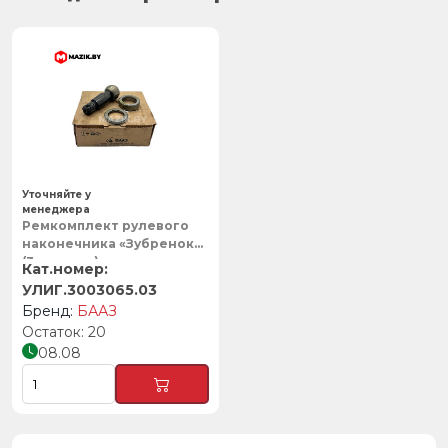
Уточняйте у
менеджера
Ремкомплект рулевого
наконечника «Зубренок»
(3 наимен.) палец с
сухарями, БААЗ
УЛИГ.3003065.03
БААЗ
20
08.08