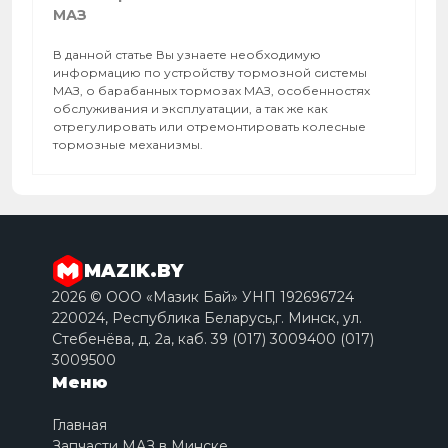
МАЗ
В данной статье Вы узнаете необходимую
информацию по устройству тормозной системы
МАЗ, о барабанных тормозах МАЗ, особенностях
обслуживания и эксплуатации, а так же как
отрегулировать или отремонтировать колесные
тормозные механизмы.
MAZIK.BY
2026 © ООО «Мазик Бай» УНП 192696724
220024, Республика Беларусь,г. Минск, ул.
Стебенёва, д. 2a, каб. 39 (017) 3009400 (017)
3009500
Меню
Главная
Запчасти МАЗ в Минске