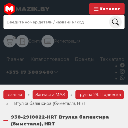
MAZIK.BY
Каталог
0
Войти
Регистрация
Главная
Каталог товаров
Бренды
Тех.каталог
+375 17 3009400
Главная
»
Запчасти МАЗ
»
Группа 29: Подвеска
»
Втулка балансира (биметалл), HRT
938-2918022-HRT Втулка балансира
(биметалл), HRT