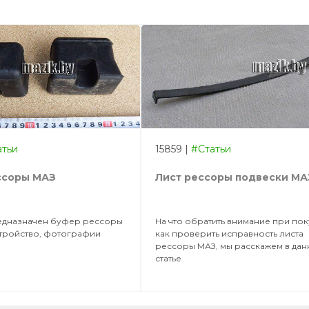
атьи
15859
|
#Статьи
ссоры МАЗ
Лист рессоры подвески МА
едназначен буфер рессоры
На что обратить внимание при по
стройство, фотографии
как проверить исправность листа
рессоры МАЗ, мы расскажем в да
статье