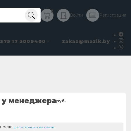
0
Войти
Регистрация
+375 17 3009400
zakaz@mazik.by
 у менеджера
руб.
 после
регистрации на сайте