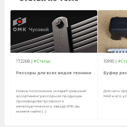
172268
|
#Статьи
15995
|
#Ст
Рессоры для всех видов техники
Буфер ре
Новое пополнение склада!!! Широкий
Для чего пр
ассортимент рессорной продукции
МАЗ и его у
производства Чусовского
металлургического завода (РФ) вы
можете найти […]