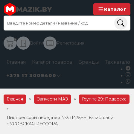
MAZIK.BY
Каталог
0
Войти
Регистрация
Главная
Каталог товаров
Бренды
Тех.каталог
+375 17 3009400
Главная
»
Запчасти МАЗ
»
Группа 29: Подвеска
»
Лист рессоры передней №3 (1475мм) 8-листовой,
ЧУСОВСКАЯ РЕССОРА