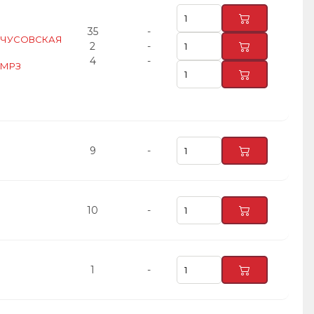
35
-
й, ЧУСОВСКАЯ
2
-
4
-
 МРЗ
9
-
10
-
1
-