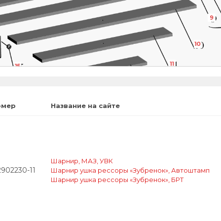
9
10
11
15
12
омер
Название на сайте
2
Шарнир, МАЗ, УВК
2902230-11
Шарнир ушка рессоры «Зубренок», Автоштамп
Шарнир ушка рессоры «Зубренок», БРТ