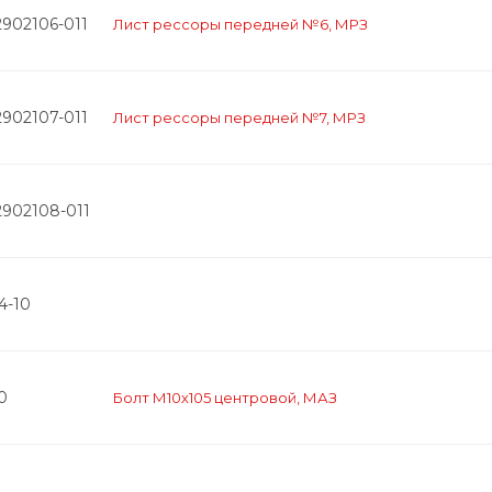
2902106-011
Лист рессоры передней №6, МРЗ
2902107-011
Лист рессоры передней №7, МРЗ
2902108-011
4-10
0
Болт М10х105 центровой, МАЗ