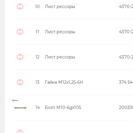
10
Лист рессоры
4370-
11
Лист рессоры
4370-
12
Лист рессоры
4370-
13
Гайка М12х1,25-6Н
374 54
14
Болт М10-6gх105
20033