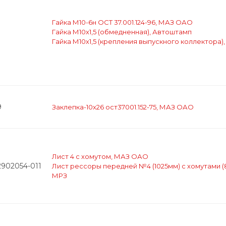
Гайка М10-6н ОСТ 37.001.124-96, МАЗ ОАО
Гайка М10х1,5 (обмедненная), Автоштамп
Гайка М10х1,5 (крепления выпускного коллектора)
9
Заклепка-10х26 ост37001.152-75, МАЗ ОАО
Лист 4 с хомутом, МАЗ ОАО
2902054-011
Лист рессоры передней №4 (1025мм) с хомутами (
МРЗ