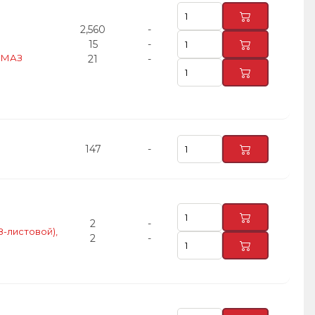
2,560
-
15
-
, МАЗ
21
-
147
-
2
-
8-листовой),
2
-