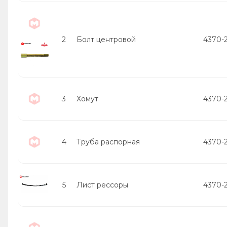
2
Болт центровой
4370-
3
Хомут
4370-
4
Труба распорная
4370-
5
Лист рессоры
4370-2