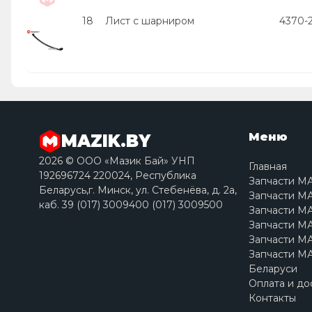
18
Лист с шарниром
4370-
Меню
MAZIK.BY
2026 © ООО «Мазик Бай» УНП
Главная
192696724 220024, Республика
Запчасти М
Беларусь,г. Минск, ул. Стебенёва, д. 2a,
Запчасти МА
каб. 39 (017) 3009400 (017) 3009500
Запчасти МА
Запчасти МА
Запчасти МА
Запчасти МА
Беларуси
Оплата и до
Контакты