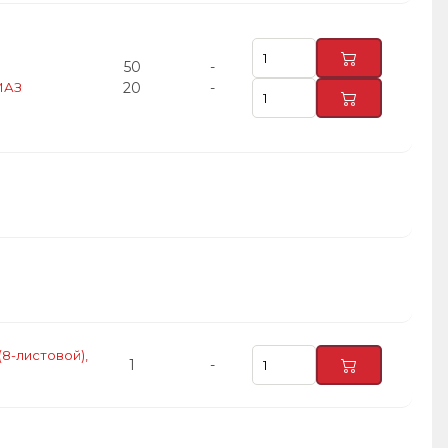
50
-
МАЗ
20
-
(8-листовой),
1
-