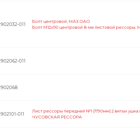
Болт центровой, МАЗ ОАО
2902032-011
Болт М12х110 центровой 8-ми листовой рессоры, 
2902062-011
2902068
Лист рессоры передней №1 (1790мм) 2 витых ушка 
902101-011
ЧУСОВСКАЯ РЕССОРА