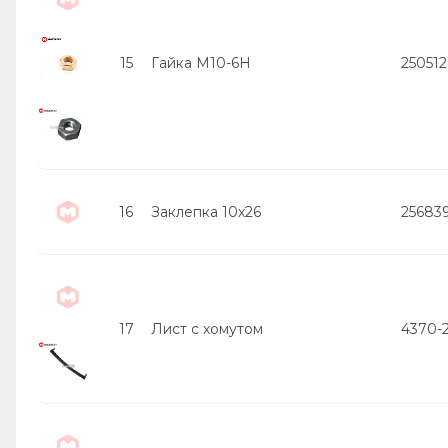
15
Гайка М10-6Н
250512
16
Заклепка 10х26
25683
17
Лист с хомутом
4370-