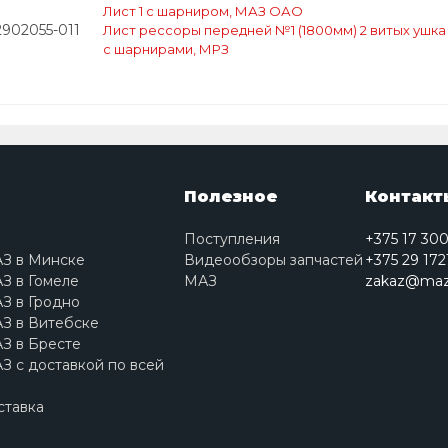
Лист 1 с шарниром, МАЗ ОАО
2902055-011
Лист рессоры передней №1 (1800мм) 2 витых ушка 
с шарнирами, МРЗ
Полезное
Контакт
Поступления
+375 17 30
АЗ в Минске
Видеообзоры запчастей
+375 29 172
З в Гомеле
МАЗ
zakaz@maz
З в Гродно
З в Витебске
З в Бресте
З с доставкой по всей
ставка