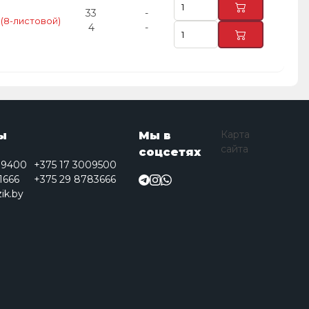
33
-
(8-листовой)
4
-
Карта
ы
Мы в
сайта
соцсетях
09400
+375 17 3009500
1666
+375 29 8783666
ik.by