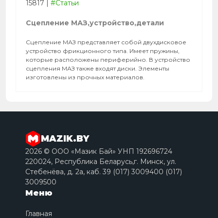
15817
|
#Статьи
Сцепление МАЗ,устройство,детали
Сцепление МАЗ представляет собой двухдисковое
устройство фрикционного типа. Имеет пружины,
которые расположены периферийно. В устройство
сцепления МАЗ также входят диски. Элементы
изготовлены из прочных материалов.
MAZIK.BY
2026 © ООО «Мазик Бай» УНП 192696724
220024, Республика Беларусь,г. Минск, ул.
Стебенёва, д. 2a, каб. 39 (017) 3009400 (017)
3009500
Меню
Главная