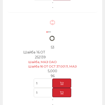
-
-
53
Шайба 16.ОТ
252139
Шайба, МАЗ ОАО
Шайба 16 OT OCT 37.001.11, МАЗ
5,000
96
-
-