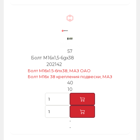
57
Болт М16х1,5-6gх38
202142
Болт М16х1.5-6пх38, МАЗ ОАО
Болт М16х 38 крепления подвески, МАЗ
40
10
-
-