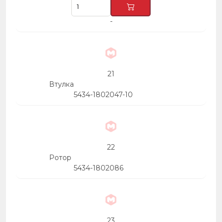
-
21
Втулка
5434-1802047-10
22
Ротор
5434-1802086
23