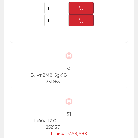
-
-
50
Винт 2М8-6gх18
231663
51
Шайба 12.ОТ
252137
Шайба, МАЗ, УВК