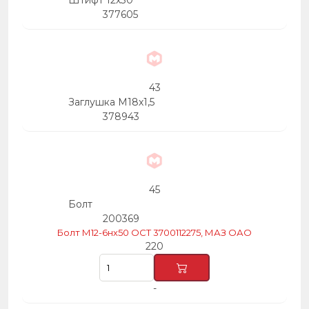
Штифт 12х30
377605
43
Заглушка М18х1,5
378943
45
Болт
200369
Болт М12-6нх50 ОСТ 3700112275, МАЗ ОАО
220
-