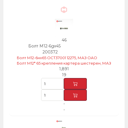
46
Болт М12-6gх45
200372
Болт М12-6нх65 ОСТ37001 12275, МАЗ ОАО
Болт М12* 65 крепления картера шестерен, МАЗ
1,891
19
-
-