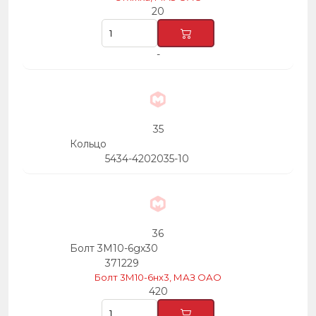
20
-
35
Кольцо
5434-4202035-10
36
Болт 3М10-6gх30
371229
Болт 3М10-6нх3, МАЗ ОАО
420