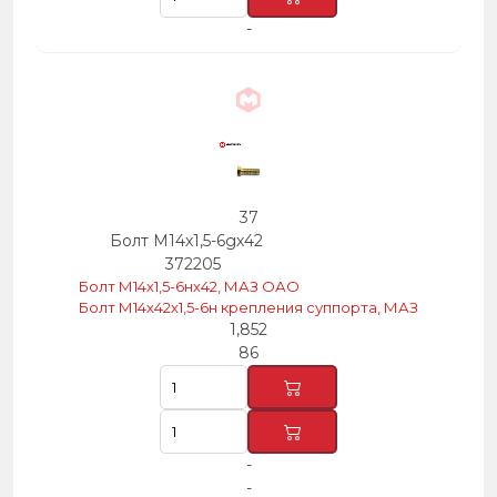
-
37
Болт М14х1,5-6gх42
372205
Болт М14х1,5-6нх42, МАЗ ОАО
Болт М14х42х1,5-6н крепления суппорта, МАЗ
1,852
86
-
-