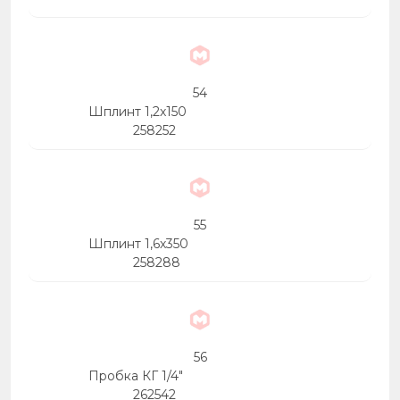
54
Шплинт 1,2х150
258252
55
Шплинт 1,6х350
258288
56
Пробка КГ 1/4"
262542