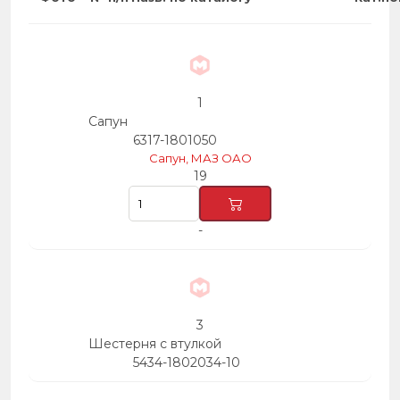
1
Сапун
6317-1801050
Сапун, МАЗ ОАО
19
-
37
17
16
8
52
3
Шестерня с втулкой
5434-1802034-10