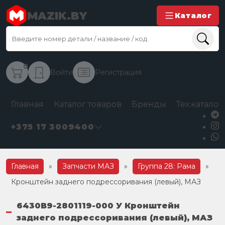
MAZIK.BY
Каталог
0
Войти
Регистрация
Главная
Каталог товаров
Бренды
Тех.каталог
+375 17 3009400
Главная
»
Запчасти МАЗ
»
Группа 28: Рама
»
Кронштейн заднего подрессоривания (левый), МАЗ
6430В9-2801119-000 У Кронштейн
заднего подрессоривания (левый), МАЗ