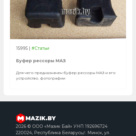
15995
|
#Статьи
Буфер рессоры МАЗ
Для чего предназначен буфер рессоры МАЗ и его
устройство, фотографии
MAZIK.BY
2026 © ООО «Мазик Бай» УНП 192696724
220024, Республика Беларусь,г. Минск, ул.