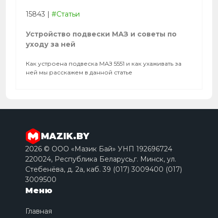
15843
|
#Статьи
Устройство подвески МАЗ и советы по
уходу за ней
Как устроена подвеска МАЗ 5551 и как ухаживать за
ней мы расскажем в данной статье
MAZIK.BY
2026 © ООО «Мазик Бай» УНП 192696724
220024, Республика Беларусь,г. Минск, ул.
Стебенёва, д. 2a, каб. 39 (017) 3009400 (017)
3009500
Меню
Главная