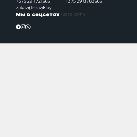
+375 29 1721666
+375 29 8783666
zakaz@mazik.by
Карта сайта
Мы в соцсетях