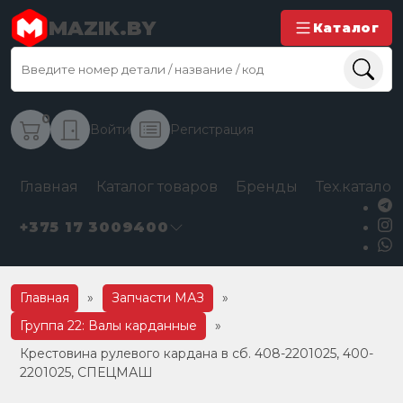
MAZIK.BY
Каталог
0
Войти
Регистрация
Главная
Каталог товаров
Бренды
Тех.каталог
+375 17 3009400
Главная
»
Запчасти МАЗ
»
Группа 22: Валы карданные
»
Крестовина рулевого кардана в сб. 408-2201025, 400-
2201025, СПЕЦМАШ