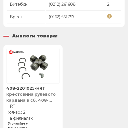
Витебск
(0212) 261608
2
Брест
(0162) 561757
Аналоги товара:
408-2201025-HRT
Крестовина рулевого
кардана в сб. 408-
2201025, 400-2201025,
HRT
HRT
2
На филиалах
Уточняйте у
менеджера