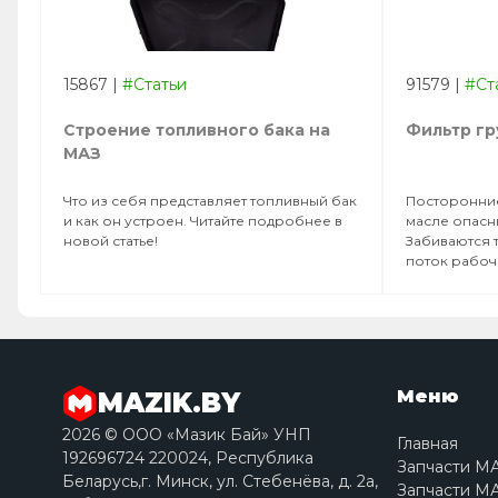
15867
|
#Статьи
91579
|
#Ст
Строение топливного бака на
Фильтр гр
МАЗ
Что из себя представляет топливный бак
Посторонние
и как он устроен. Читайте подробнее в
масле опасн
новой статье!
Забиваются 
поток рабоче
Меню
MAZIK.BY
2026 © ООО «Мазик Бай» УНП
Главная
192696724 220024, Республика
Запчасти М
Беларусь,г. Минск, ул. Стебенёва, д. 2a,
Запчасти МА