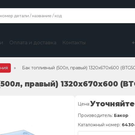
ги
Оплата и доставка
Контакты
ания
»
Бак топливный (500л, правый) 1320х670х600 (BTG
(500л, правый) 1320х670х600 (B
Уточняйте
Цена:
Производитель:
Бакор
Каталожный номер:
6430-