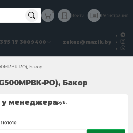
0
Войти
Регистрация
+375 17 3009400
zakaz@mazik.by
500MPBK-PO), Бакор
TG500MPBK-PO), Бакор
 у менеджера
руб.
1101010