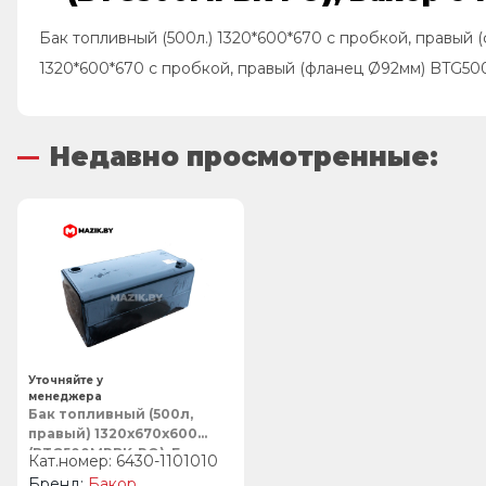
Бак топливный (500л.) 1320*600*670 с пробкой, правый
1320*600*670 с пробкой, правый (фланец Ø92мм) BTG5
Недавно просмотренные:
Уточняйте у
менеджера
Бак топливный (500л,
правый) 1320х670х600
(BTG500MPBK-PO), Бакор
6430-1101010
Бакор