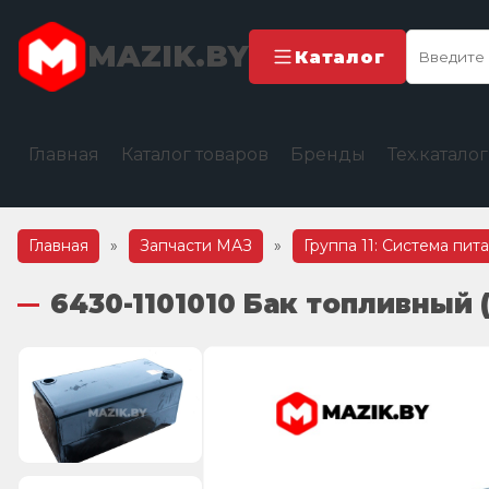
MAZIK.BY
Каталог
Главная
Каталог товаров
Бренды
Тех.катало
Главная
»
Запчасти МАЗ
»
Группа 11: Система пит
6430-1101010 Бак топливный 