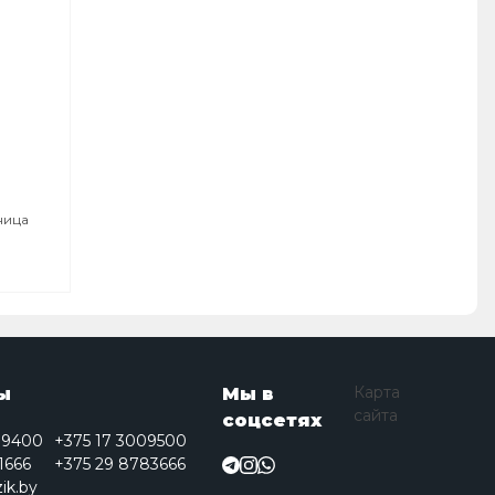
ница
Карта
ы
Мы в
сайта
соцсетях
09400
+375 17 3009500
1666
+375 29 8783666
ik.by