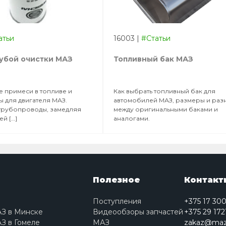
атьи
16003
|
#Статьи
убой очистки МАЗ
Топливный бак МАЗ
 примеси в топливе и
Как выбрать топливный бак для
ы для двигателя МАЗ.
автомобилей МАЗ, размеры и раз
трубопроводы, замедляя
между оригинальными баками и
й […]
аналогами.
Полезное
Контакт
Поступления
+375 17 30
АЗ в Минске
Видеообзоры запчастей
+375 29 172
З в Гомеле
МАЗ
zakaz@maz