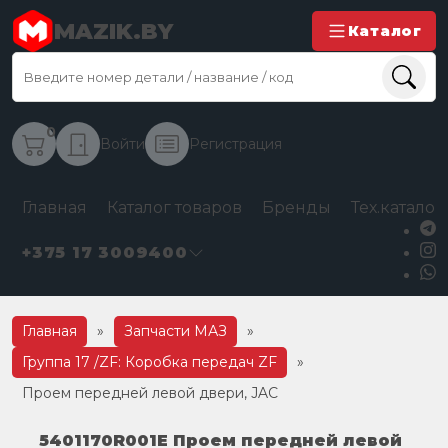
MAZIK.BY
Каталог
0
Войти
Регистрация
Главная
Каталог товаров
Бренды
Тех.каталог
+375 17 3009400
Главная
»
Запчасти МАЗ
»
Группа 17 /ZF: Коробка передач ZF
»
Проем передней левой двери, JAC
5401170R001E Проем передней левой